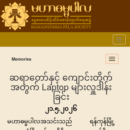
Memories
Toggle
navigatio
ဆရာတော်နှင့် ကျောင်းတိုက်
အတွက် Laptop များလှူဒါန်း
ခြင်း
၂၁.၅.၂၀၂၆
မဟာဓမ္မပါလအသင်းသည် ရန်ကုန်မြို့