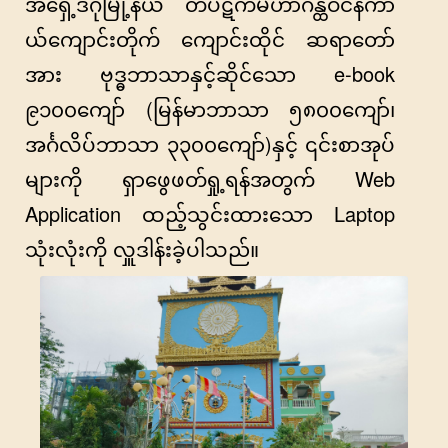
အရှေ့ဒဂုံမြို့နယ် တိပိဋကမဟာဂန္ထဝင်နိကာ
ယ်ကျောင်းတိုက် ကျောင်းထိုင် ဆရာတော်
အား ဗုဒ္ဓဘာသာနှင့်ဆိုင်သော e-book
၉၁၀၀ကျော် (မြန်မာဘာသာ ၅၈၀၀ကျော်၊
အင်္ဂလိပ်ဘာသာ ၃၃၀၀ကျော်)နှင့် ၎င်းစာအုပ်
များကို ရှာဖွေဖတ်ရှု့ရန်အတွက် Web
Application ထည့်သွင်းထားသော Laptop
သုံးလုံးကို လှူဒါန်းခဲ့ပါသည်။